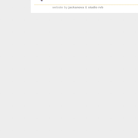
website by
jackanova
&
studio rvb