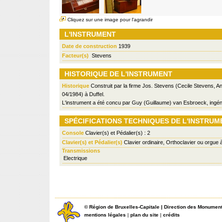
Cliquez sur une image pour l'agrandir
L'INSTRUMENT
Date de construction
1939
Facteur(s)
Stevens
HISTORIQUE DE L'INSTRUMENT
Historique
Construit par la firme Jos. Stevens (Cecile Stevens, A
04/1984) à Duffel.
L'instrument a été concu par Guy (Guillaume) van Esbroeck, ingéni
SPÉCIFICATIONS TECHNIQUES DE L'INSTRUM
Console
Clavier(s) et Pédalier(s) : 2
Clavier(s) et Pédalier(s)
Clavier ordinaire, Orthoclavier ou orgue
Transmissions
Electrique
©
Région de Bruxelles-Capitale
|
Direction des Monument
mentions légales
|
plan du site
|
crédits