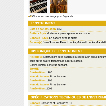
Cliquez sur une image pour l'agrandir
L'INSTRUMENT
Date de construction
1958
Buffet - Style
Moderne, tuyaux apparents sur socle
Console - Style
En accord avec le buffet
Facteur(s)
Jozef Loncke, Pieter Loncke, Gérard Loncke, Gabriel
HISTORIQUE DE L'INSTRUMENT
Historique
L’instrument de la basilique succède à un orgue pneum
situé sur la galerie faisant face à l'orgue actuel.
Cet instrument construit pendant...
Travaux
Année début
1980
Nom du facteur
Firme Loncke
Année début
1998
Nom du facteur
Firme Loncke
Année début
2003
SPÉCIFICATIONS TECHNIQUES DE L'INSTRUM
Console
Clavier(s) et Pédalier(s) : 4