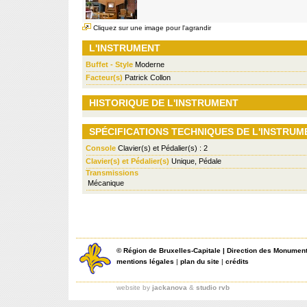
Cliquez sur une image pour l'agrandir
L'INSTRUMENT
Buffet - Style
Moderne
Facteur(s)
Patrick Collon
HISTORIQUE DE L'INSTRUMENT
SPÉCIFICATIONS TECHNIQUES DE L'INSTRUM
Console
Clavier(s) et Pédalier(s) : 2
Clavier(s) et Pédalier(s)
Unique, Pédale
Transmissions
Mécanique
©
Région de Bruxelles-Capitale
|
Direction des Monument
mentions légales
|
plan du site
|
crédits
website by
jackanova
&
studio rvb