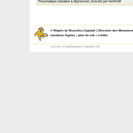
Pneumatique tubulaire à dépression, breveté par Kerkhoff
©
Région de Bruxelles-Capitale
|
Direction des Monument
mentions légales
|
plan du site
|
crédits
website by
jackanova
&
studio rvb