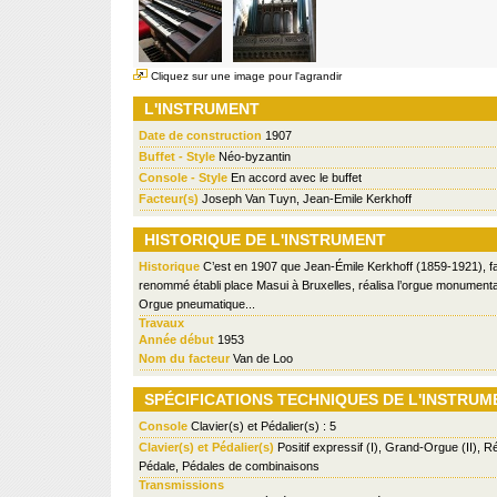
Cliquez sur une image pour l'agrandir
L'INSTRUMENT
Date de construction
1907
Buffet - Style
Néo-byzantin
Console - Style
En accord avec le buffet
Facteur(s)
Joseph Van Tuyn, Jean-Emile Kerkhoff
HISTORIQUE DE L'INSTRUMENT
Historique
C’est en 1907 que Jean-Émile Kerkhoff (1859-1921), f
renommé établi place Masui à Bruxelles, réalisa l’orgue monumenta
Orgue pneumatique...
Travaux
Année début
1953
Nom du facteur
Van de Loo
SPÉCIFICATIONS TECHNIQUES DE L'INSTRUM
Console
Clavier(s) et Pédalier(s) : 5
Clavier(s) et Pédalier(s)
Positif expressif (I), Grand-Orgue (II), Réc
Pédale, Pédales de combinaisons
Transmissions