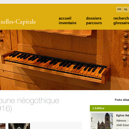
FR
NL
accueil
dossiers
recherc
inventaire
parcours
glossair
Fiche détai
L'édifice
Eglise Sa
Adresse : 
1040 Ette