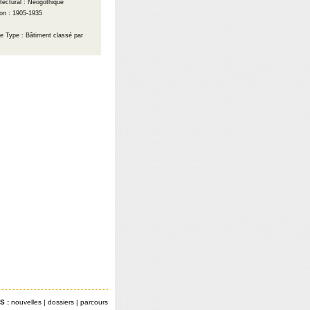
itectural : Néogothique
on : 1905-1935
ue
Type : Bâtiment classé par
S :
nouvelles
|
dossiers
|
parcours