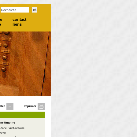
he
contact
e
liens
llée
Imprimer
int-Antoine
Place Saint-Antoine
rbeek