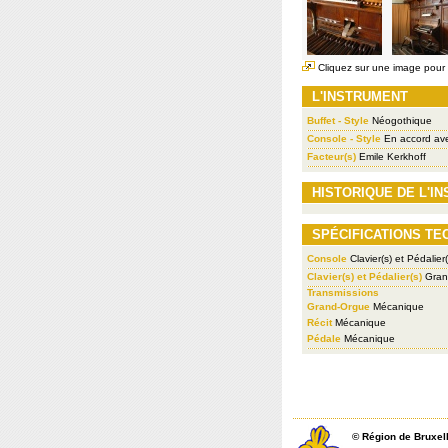
Cliquez sur une image pour l
L'INSTRUMENT
Buffet - Style
Néogothique
Console - Style
En accord ave
Facteur(s)
Emile Kerkhoff
HISTORIQUE DE L'I
SPÉCIFICATIONS TE
Console
Clavier(s) et Pédalier(
Clavier(s) et Pédalier(s)
Grand
Transmissions
Grand-Orgue
Mécanique
Récit
Mécanique
Pédale
Mécanique
©
Région de Bruxel