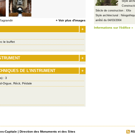
Style arch
Constructi
Siècle de construction : XXe
Style architectural : Néogothiq
'agrandir
+ Voir plus d'images
arrêté du 04/03/2004
Informations sur l'édifice »
+
c le buffet
NSTRUMENT
+
CHNIQUES DE L'INSTRUMENT
+
s) : 3
-Orgue, Récit, Pédale
les-Capitale
|
Direction des Monuments et des Sites
RS