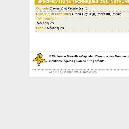
SPÉCIFICATIONS TECHNIQUES DE L'INSTRUM
Console
Clavier(s) et Pédalier(s) : 3
Clavier(s) et Pédalier(s)
Grand-Orgue (I), Positif (II), Pédale
Transmissions
Mécaniques
Pédale
Mécaniques
©
Région de Bruxelles-Capitale
|
Direction des Monument
mentions légales
|
plan du site
|
crédits
website by
jackanova
&
studio rvb