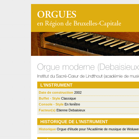
L'INSTRUMENT
Date de construction
2002
Buffet - Style
Classique
Console - Style
En fenêtre
Facteur(s)
Etienne Debaisieux
HISTORIQUE DE L'INSTRUMENT
Historique
Orgue d'étude pour l'Académie de musique de Woluwe