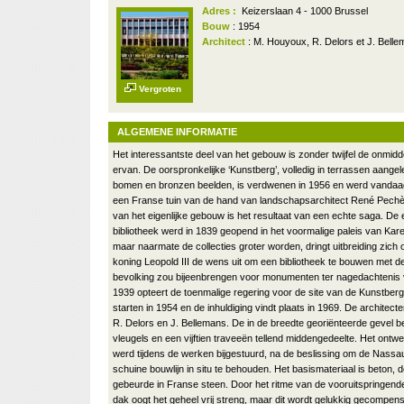
Adres :
Keizerslaan 4 - 1000 Brussel
Bouw
: 1954
Architect
: M. Houyoux, R. Delors et J. Bell
Vergroten
ALGEMENE INFORMATIE
Het interessantste deel van het gebouw is zonder twijfel de onmidd
ervan. De oorspronkelijke ‘Kunstberg’, volledig in terrassen aangel
bomen en bronzen beelden, is verdwenen in 1956 en werd vanda
een Franse tuin van de hand van landschapsarchitect René Pechèr
van het eigenlijke gebouw is het resultaat van een echte saga. De 
bibliotheek werd in 1839 geopend in het voormalige paleis van Kare
maar naarmate de collecties groter worden, dringt uitbreiding zich 
koning Leopold III de wens uit om een bibliotheek te bouwen met d
bevolking zou bijeenbrengen voor monumenten ter nagedachtenis v
1939 opteert de toenmalige regering voor de site van de Kunstbe
starten in 1954 en de inhuldiging vindt plaats in 1969. De architect
R. Delors en J. Bellemans. De in de breedte georiënteerde gevel be
vleugels en een vijftien traveeën tellend middengedeelte. Het ontw
werd tijdens de werken bijgestuurd, na de beslissing om de Nassa
schuine bouwlijn in situ te behouden. Het basismateriaal is beton, 
gebeurde in Franse steen. Door het ritme van de vooruitspringende 
dak oogt het geheel vrij streng, maar dit wordt gelukkig gecompens