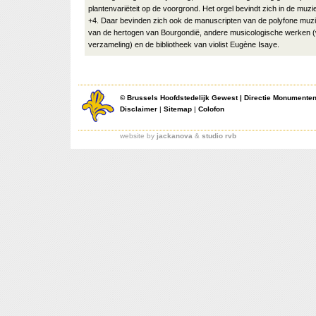
plantenvariëteit op de voorgrond. Het orgel bevindt zich in de muzi
+4. Daar bevinden zich ook de manuscripten van de polyfone muzie
van de hertogen van Bourgondië, andere musicologische werken (
verzameling) en de bibliotheek van violist Eugène Isaye.
©
Brussels Hoofdstedelijk Gewest
|
Directie Monumente
Disclaimer
|
Sitemap
|
Colofon
website by
jackanova
&
studio rvb