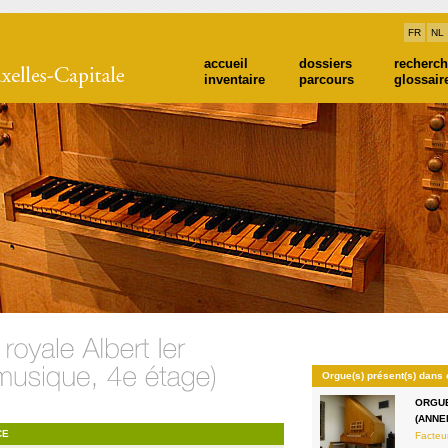
FR
NL
accueil
dossiers
recherc
inventaire
parcours
glossair
Orgue(s) présent(s) dans 
ORGUE
(ANNE
CE
Facteu