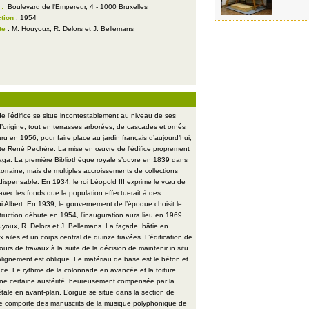
 :
Boulevard de l'Empereur, 4 - 1000 Bruxelles
tion
: 1954
te
: M. Houyoux, R. Delors et J. Bellemans
 de l’édifice se situe incontestablement au niveau de ses
’origine, tout en terrasses arborées, de cascades et ornés
u en 1956, pour faire place au jardin français d’aujourd’hui,
ste René Pechère. La mise en œuvre de l’édifice proprement
e saga. La première Bibliothèque royale s’ouvre en 1839 dans
Lorraine, mais de multiples accroissements de collections
ispensable. En 1934, le roi Léopold III exprime le vœu de
 avec les fonds que la population effectuerait à des
 Albert. En 1939, le gouvernement de l’époque choisit le
truction débute en 1954, l’inauguration aura lieu en 1969.
youx, R. Delors et J. Bellemans. La façade, bâtie en
x ailes et un corps central de quinze travées. L’édification de
urs de travaux à la suite de la décision de maintenir in situ
alignement est oblique. Le matériau de base est le béton et
nce. Le rythme de la colonnade en avancée et la toiture
une certaine austérité, heureusement compensée par la
étale en avant-plan. L’orgue se situe dans la section de
le comporte des manuscrits de la musique polyphonique de