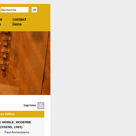
he
contact
e
liens
Imprimer
cet édifice
 MOBILE, MODERNE
ESSENS, 1965)
r :
Paul Anneessens