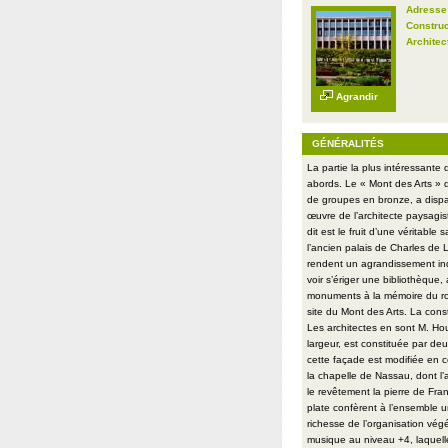
Adresse
Construc
Architec
Agrandir
GÉNÉRALITÉS
La partie la plus intéressante
abords. Le « Mont des Arts » d
de groupes en bronze, a dispar
œuvre de l’architecte paysagi
dit est le fruit d’une véritabl
l’ancien palais de Charles de 
rendent un agrandissement ind
voir s’ériger une bibliothèque,
monuments à la mémoire du roi
site du Mont des Arts. La cons
Les architectes en sont M. Hou
largeur, est constituée par deu
cette façade est modifiée en co
la chapelle de Nassau, dont l’
le revêtement la pierre de Fra
plate confèrent à l’ensemble 
richesse de l’organisation vég
musique au niveau +4, laquel