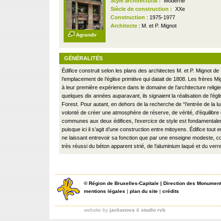
Style architectural :
Moderne
Siècle de construction :
XXe
Construction
: 1975-1977
Architecte
: M. et P. Mignot
Agrandir
GÉNÉRALITÉS
Édifice construit selon les plans des architectes M. et P. Mignot de
l’emplacement de l’église primitive qui datait de 1808. Les frères Mi
à leur première expérience dans le domaine de l’architecture religi
quelques dix années auparavant, ils signaient la réalisation de l’égl
Forest. Pour autant, en dehors de la recherche de “l’entrée de la lu
volonté de créer une atmosphère de réserve, de vérité, d’équilibre 
communes aux deux édifices, l’exercice de style est fondamentalem
puisque ici il s’agit d’une construction entre mitoyens. Édifice tout 
ne laissant entrevoir sa fonction que par une enseigne modeste, c
très réussi du béton apparent strié, de l’aluminium laqué et du verr
©
Région de Bruxelles-Capitale
|
Direction des Monument
mentions légales
|
plan du site
|
crédits
website by
jackanova
&
studio rvb