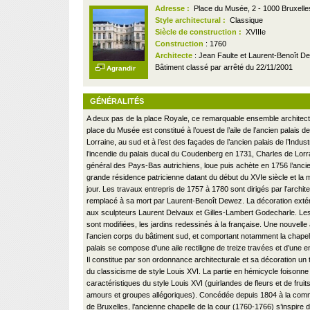
Adresse :
Place du Musée, 2 - 1000 Bruxelle
Style architectural :
Classique
Siècle de construction :
XVIIIe
Construction
: 1760
Architecte
: Jean Faulte et Laurent-Benoît 
Bâtiment classé par arrêté du 22/11/2001
Agrandir
GÉNÉRALITÉS
A deux pas de la place Royale, ce remarquable ensemble architectu
place du Musée est constitué à l’ouest de l’aile de l’ancien palais d
Lorraine, au sud et à l’est des façades de l’ancien palais de l’Indust
l’incendie du palais ducal du Coudenberg en 1731, Charles de Lor
général des Pays-Bas autrichiens, loue puis achète en 1756 l’anci
grande résidence patricienne datant du début du XVIe siècle et la 
jour. Les travaux entrepris de 1757 à 1780 sont dirigés par l’archit
remplacé à sa mort par Laurent-Benoît Dewez. La décoration extér
aux sculpteurs Laurent Delvaux et Gilles-Lambert Godecharle. Les
sont modifiées, les jardins redessinés à la française. Une nouvelle 
l’ancien corps du bâtiment sud, et comportant notamment la chapell
palais se compose d’une aile rectiligne de treize travées et d’une 
Il constitue par son ordonnance architecturale et sa décoration un
du classicisme de style Louis XVI. La partie en hémicycle foisonn
caractéristiques du style Louis XVI (guirlandes de fleurs et de fruit
amours et groupes allégoriques). Concédée depuis 1804 à la com
de Bruxelles, l’ancienne chapelle de la cour (1760-1766) s’inspire d