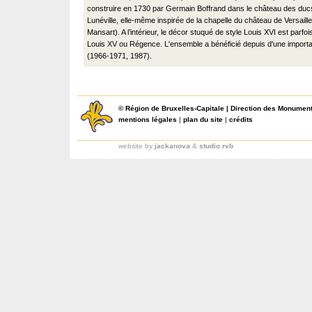
construire en 1730 par Germain Boffrand dans le château des duc
Lunéville, elle-même inspirée de la chapelle du château de Versaille
Mansart). A l’intérieur, le décor stuqué de style Louis XVI est parfo
Louis XV ou Régence. L'ensemble a bénéficié depuis d'une importa
(1966-1971, 1987).
©
Région de Bruxelles-Capitale
|
Direction des Monument
mentions légales
|
plan du site
|
crédits
website by
jackanova
&
studio rvb