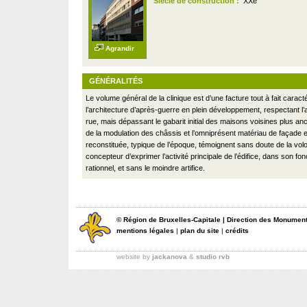
Siècle de construction :
XXe
Agrandir
GÉNÉRALITÉS
Le volume général de la clinique est d’une facture tout à fait caract
l’architecture d’après-guerre en plein développement, respectant l’
rue, mais dépassant le gabarit initial des maisons voisines plus an
de la modulation des châssis et l’omniprésent matériau de façade e
reconstituée, typique de l’époque, témoignent sans doute de la vol
concepteur d’exprimer l’activité principale de l’édifice, dans son f
rationnel, et sans le moindre artifice.
©
Région de Bruxelles-Capitale
|
Direction des Monument
mentions légales
|
plan du site
|
crédits
website by
jackanova
&
studio rvb