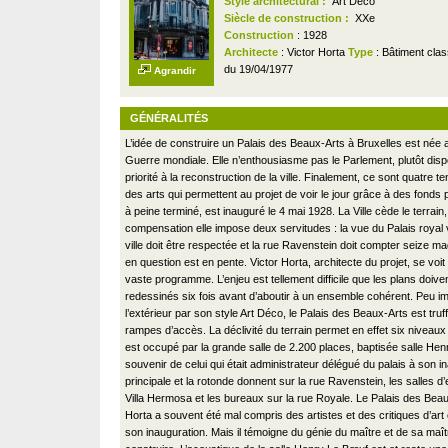
Style architectural :
Art Déco
Siècle de construction :
XXe
Construction
: 1928
Architecte
: Victor Horta
Type
: Bâtiment clas
du 19/04/1977
Agrandir
GÉNÉRALITÉS
L’idée de construire un Palais des Beaux-Arts à Bruxelles est née 
Guerre mondiale. Elle n’enthousiasme pas le Parlement, plutôt dis
priorité à la reconstruction de la ville. Finalement, ce sont quatre
des arts qui permettent au projet de voir le jour grâce à des fonds 
à peine terminé, est inauguré le 4 mai 1928. La Ville cède le terrain
compensation elle impose deux servitudes : la vue du Palais royal v
ville doit être respectée et la rue Ravenstein doit compter seize ma
en question est en pente. Victor Horta, architecte du projet, se voi
vaste programme. L’enjeu est tellement difficile que les plans doive
redessinés six fois avant d’aboutir à un ensemble cohérent. Peu i
l’extérieur par son style Art Déco, le Palais des Beaux-Arts est truf
rampes d’accès. La déclivité du terrain permet en effet six niveaux
est occupé par la grande salle de 2.200 places, baptisée salle He
souvenir de celui qui était administrateur délégué du palais à son i
principale et la rotonde donnent sur la rue Ravenstein, les salles d’
Villa Hermosa et les bureaux sur la rue Royale. Le Palais des Beau
Horta a souvent été mal compris des artistes et des critiques d’ar
son inauguration. Mais il témoigne du génie du maître et de sa maîtr