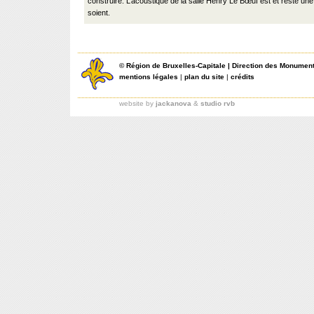
construire. L’acoustique de la salle Henry Le Bœuf est et reste une
soient.
©
Région de Bruxelles-Capitale
|
Direction des Monument
mentions légales
|
plan du site
|
crédits
website by
jackanova
&
studio rvb